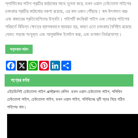
প্লাস্টিকের পাইপ প্রাচীর কাঠামোর সাথে তুলনা করে, ডবল ওয়াল ঢেউতোলা পাইপের
চমৎকার প্রাচীর কাঠামোর নকশা রয়েছে, এর কম ওজন পৌঁছায়। কম উৎপাদন খরচ
এবং বাজারের প্রতিযোগিতার উন্নতি। পাইপটি কংক্রিট পাইপ এবং লোহার পাইপের
পরিবর্তে বিভিন্ন ক্ষেত্রে ব্যাপকভাবে ব্যবহৃত হয়, কারণ এতে চমৎকার বৈশিষ্ট্য রয়েছে
যেমন: সহজে সংযুক্ত এবং আনুষাঙ্গিক ইনস্টল করা, এবং গুণমান নির্ভরযোগ্য।
অনুসন্ধান পাঠান
Facebook
X
WhatsApp
Pinterest
LinkedIn
Share
পণ্যের বর্ণনা
এইচডিপিই ঢেউতোলা পাইপ এক্সট্রুশন মেশিন ডবল ওয়াল ঢেউতোলা পাইপ, পলিথিন
ঢেউতোলা পাইপ, ঢেউতোলা পাইপ, ডবল ওয়াল পাইপ, পলিথিনের দুটি স্তর নিয়ে গঠিত
পাইপের নাম।