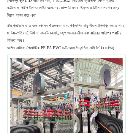
(বিভিন্ন স্ক্রু L:D পরিবর্তন করে)। SJDBGZ সিরিজের প্লাস্টিক একক-প্রাচীর
ঢেউতোলা পাইপ উত্পাদন লাইন আমাদের কোম্পানি দ্বারা উন্নত মডিউল চালানোর জন্য
গিয়ার গ্রহণ করে এবং
টেমপ্লেটগুলি যাতে জল সঞ্চালন শীতলকরণ এবং পণ্যগুলির বায়ু শীতল উপলব্ধি করতে পারে,
যা উচ্চ-গতির ছাঁচনির্মাণ, এমনকি ঢালাই, মসৃণ অভ্যন্তরীণ এবং বাইরের পাইপের প্রাচীর
নিশ্চিত করে।
মেশিন তালিকা (প্লাস্টিক PE PA PVC ঢেউতোলা বৈদ্যুতিক নালী তৈরির মেশিন)