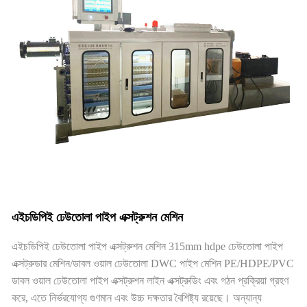
এইচডিপিই ঢেউতোলা পাইপ এক্সট্রুশন মেশিন
এইচডিপিই ঢেউতোলা পাইপ এক্সট্রুশন মেশিন 315mm hdpe ঢেউতোলা পাইপ
এক্সট্রুডার মেশিন/ডাবল ওয়াল ঢেউতোলা DWC পাইপ মেশিন PE/HDPE/PVC
ডাবল ওয়াল ঢেউতোলা পাইপ এক্সট্রুশন লাইন এক্সট্রুডিং এবং গঠন প্রক্রিয়া গ্রহণ
করে, এতে নির্ভরযোগ্য গুণমান এবং উচ্চ দক্ষতার বৈশিষ্ট্য রয়েছে। অন্যান্য