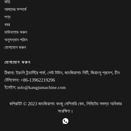
বাড়ি
আমাদের সম্পর্কে
পণ্য
খবর
ডাউনলোড করুন
অনুসন্ধান পাঠান
যোগাযোগ করুন
যোগাযোগ করুন
ঠিকানা: ইয়ংলি ইন্ডাস্ট্রি পার্ক, লেউ টাউন, জাংজিয়াগাং সিটি, জিয়াংসু প্রদেশ, চীন
টেলিফোন: +86-13962219296
ইমেইল:
info@kangjumachine.com
কপিরাইট © 2023 জাংজিয়াগাং কংজু মেশিনারি কোং, লিমিটেড সমস্ত অধিকার
সংরক্ষিত।