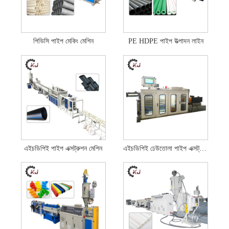
পিভিসি পাইপ মেকিং মেশিন
PE HDPE পাইপ উত্পাদন লাইন
এইচডিপিই পাইপ এক্সট্রুশন মেশিন
এইচডিপিই ঢেউতোলা পাইপ এক্সট্রুডার