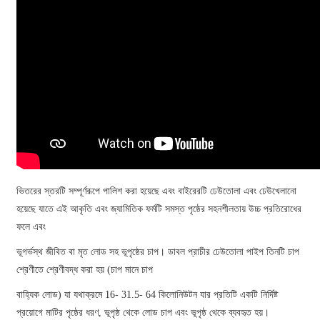
ভিতরের স্তরটি সম্পূর্ণরূপে পালিশ করা হয়েছে এবং বাইরেরটি ঢেউতোলা এবং ঢেউখেলানো
হয়েছে যাতে এই আকৃতি এবং জ্যামিতিক ফর্মটি সমস্ত পৃষ্ঠের সহনশীলতায় উচ্চ প্রতিরোধের
ফলে এবং
ভূগর্ভস্থ জীবিত বা মৃত লোড সহ ভূপৃষ্ঠের চাপ। ডাবল প্রাচীর ঢেউতোলা পাইপ তিনটি চাপ
শ্রেণীতে শ্রেণীবদ্ধ করা হয় (চাপ মানে চাপ
বাহ্যিক লোড) যা যথাক্রমে 16- 31.5- 64 কিলোনিউটন যার প্রতিটি একটি নির্দিষ্ট
প্রয়োগে মাটির পৃষ্ঠের ধরণ, ভূপৃষ্ঠ থেকে লোড চাপ এবং ভূপৃষ্ঠ থেকে ব্যবহৃত হয়।