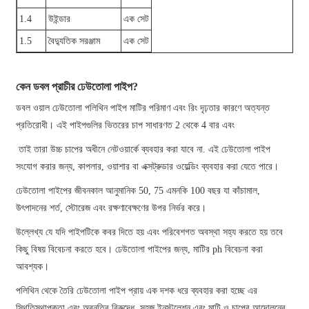
1.4
উইন্ডার
এক সেট
1.5
বৈদ্যুতিক সরঞ্জাম
এক সেট
কেন ডবল প্রাচীর ঢেউতোলা পাইপ?
ডবল ওয়াল ঢেউতোলা পলিথিন পাইপ মাটির পরিমাণ এবং রিং দৃঢ়তার কারণে অত্যন্ত
প্রতিরোধী। এই পাইপগুলির ভিতরের চাপ সাধারণত 2 থেকে 4 বার এবং
তাই তারা উচ্চ চাপের অধীনে নেটওয়ার্কে ব্যবহার করা যাবে না. এই ঢেউতোলা পাইপ
সংযোগ করার জন্য, কাপলার, ওয়াশার বা এক্সট্রুডার ওয়েল্ডিং ব্যবহার করা যেতে পারে।
ঢেউতোলা পাইপের জীবনকাল আনুমানিক 50, 75 এমনকি 100 বছর যা কাঁচামাল,
উৎপাদনের শর্ত, স্টোরেজ এবং রক্ষণাবেক্ষণের উপর নির্ভর করে।
উল্লেখ্য যে যদি পাইপটিকে কবর দিতে হয় এবং পরিবেশগত অবস্থা সহ্য করতে হয় তবে
কিছু বিষয় বিবেচনা করতে হবে। ঢেউতোলা পাইপের জন্য, মাটির ph বিবেচনা করা
আবশ্যক।
পলিথিন থেকে তৈরি ঢেউতোলা পাইপ প্রায় এক দশক ধরে ব্যবহার করা হচ্ছে এর
স্থিতিস্থাপকতা এবং অবনতির বিরুদ্ধে, সহজ ইনস্টলেশন এবং মাটি ও চাপের আন্দোলনের