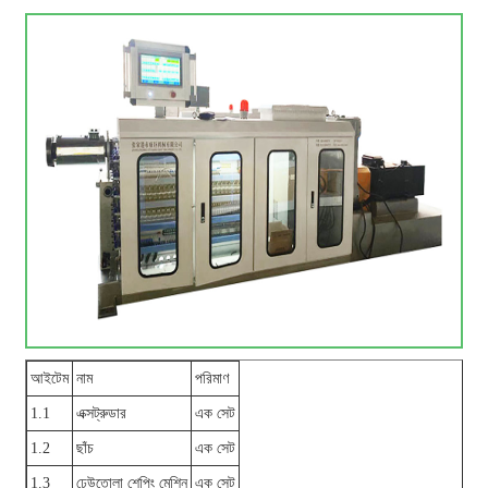
আইটেম
নাম
পরিমাণ
1.1
এক্সট্রুডার
এক সেট
1.2
ছাঁচ
এক সেট
1.3
ঢেউতোলা শেপিং মেশিন
এক সেট