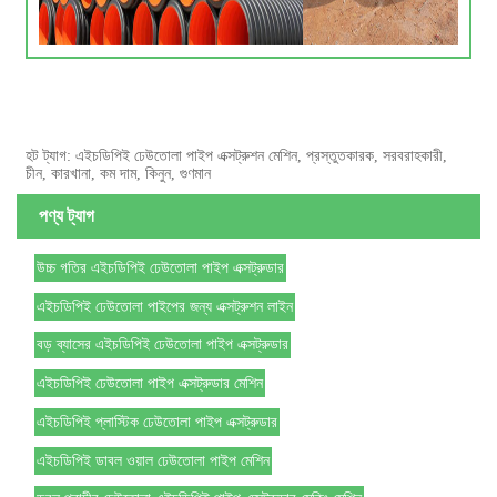
হট ট্যাগ: এইচডিপিই ঢেউতোলা পাইপ এক্সট্রুশন মেশিন, প্রস্তুতকারক, সরবরাহকারী,
চীন, কারখানা, কম দাম, কিনুন, গুণমান
পণ্য ট্যাগ
উচ্চ গতির এইচডিপিই ঢেউতোলা পাইপ এক্সট্রুডার
এইচডিপিই ঢেউতোলা পাইপের জন্য এক্সট্রুশন লাইন
বড় ব্যাসের এইচডিপিই ঢেউতোলা পাইপ এক্সট্রুডার
এইচডিপিই ঢেউতোলা পাইপ এক্সট্রুডার মেশিন
এইচডিপিই প্লাস্টিক ঢেউতোলা পাইপ এক্সট্রুডার
এইচডিপিই ডাবল ওয়াল ঢেউতোলা পাইপ মেশিন