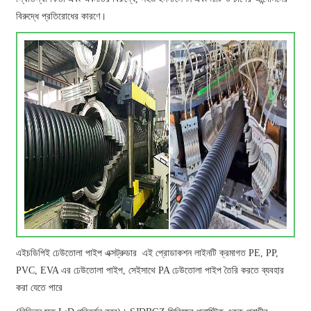
বিরুদ্ধে প্রতিরোধের কারণে।
এইচডিপিই ঢেউতোলা পাইপ এক্সট্রুডার এই প্রোডাকশন লাইনটি ক্রমাগত PE, PP,
PVC, EVA এর ঢেউতোলা পাইপ, সেইসাথে PA ঢেউতোলা পাইপ তৈরি করতে ব্যবহার
করা যেতে পারে