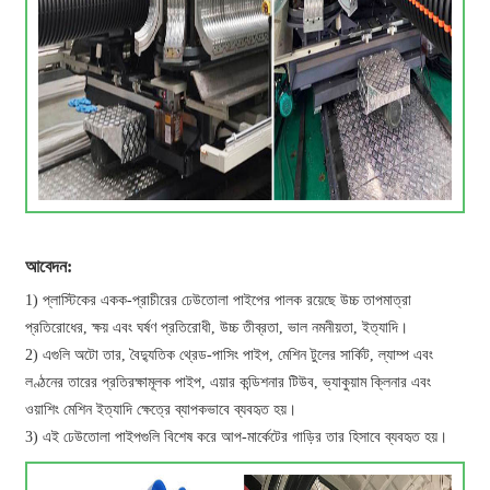
আবেদন:
1) প্লাস্টিকের একক-প্রাচীরের ঢেউতোলা পাইপের পালক রয়েছে উচ্চ তাপমাত্রা
প্রতিরোধের, ক্ষয় এবং ঘর্ষণ প্রতিরোধী, উচ্চ তীব্রতা, ভাল নমনীয়তা, ইত্যাদি।
2) এগুলি অটো তার, বৈদ্যুতিক থ্রেড-পাসিং পাইপ, মেশিন টুলের সার্কিট, ল্যাম্প এবং
লণ্ঠনের তারের প্রতিরক্ষামূলক পাইপ, এয়ার কন্ডিশনার টিউব, ভ্যাকুয়াম ক্লিনার এবং
ওয়াশিং মেশিন ইত্যাদি ক্ষেত্রে ব্যাপকভাবে ব্যবহৃত হয়।
3) এই ঢেউতোলা পাইপগুলি বিশেষ করে আপ-মার্কেটের গাড়ির তার হিসাবে ব্যবহৃত হয়।