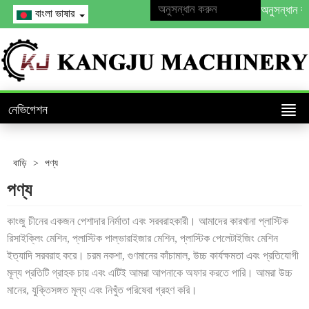
বাংলা ভাষার
নেভিগেশন
বাড়ি
>
পণ্য
পণ্য
কাংজু চীনের একজন পেশাদার নির্মাতা এবং সরবরাহকারী। আমাদের কারখানা প্লাস্টিক
রিসাইক্লিং মেশিন, প্লাস্টিক পাল্ভারাইজার মেশিন, প্লাস্টিক পেলেটাইজিং মেশিন
ইত্যাদি সরবরাহ করে। চরম নকশা, গুণমানের কাঁচামাল, উচ্চ কার্যক্ষমতা এবং প্রতিযোগী
মূল্য প্রতিটি গ্রাহক চায় এবং এটিই আমরা আপনাকে অফার করতে পারি। আমরা উচ্চ
মানের, যুক্তিসঙ্গত মূল্য এবং নিখুঁত পরিষেবা গ্রহণ করি।