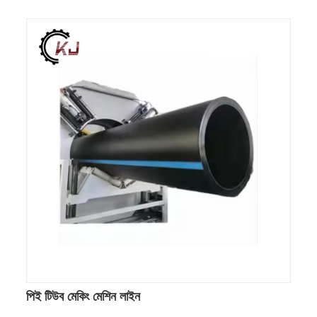
পিই টিউব মেকিং মেশিন লাইন