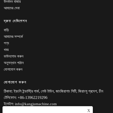
উৎপাদন বাজার
আমাদের সেবা
দ্রুত নেভিগেশন
বাড়ি
আমাদের সম্পর্কে
পণ্য
খবর
ডাউনলোড করুন
অনুসন্ধান পাঠান
যোগাযোগ করুন
যোগাযোগ করুন
ঠিকানা: ইয়ংলি ইন্ডাস্ট্রি পার্ক, লেউ টাউন, জাংজিয়াগাং সিটি, জিয়াংসু প্রদেশ, চীন
টেলিফোন: +86-13962219296
ইমেইল:
info@kangjumachine.com
X